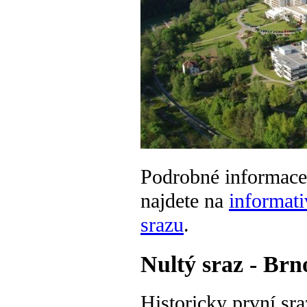
Podrobné informace
najdete na
informat
srazu
.
Nultý sraz - Brn
Historicky první sra