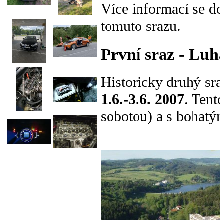
Více informací se d
tomuto srazu.
První sraz - Luh
Historicky druhý sr
1.6.-3.6. 2007
. Ten
sobotou) a s bohat