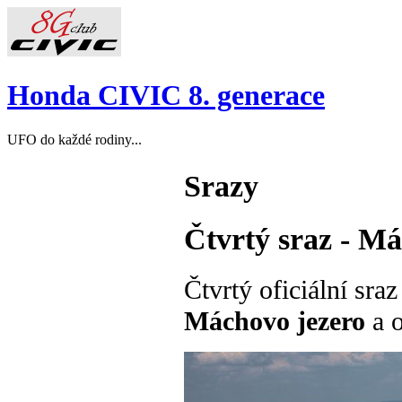
Honda CIVIC 8. generace
UFO do každé rodiny...
Srazy
Čtvrtý sraz - Má
Čtvrtý oficiální sra
Máchovo jezero
a o