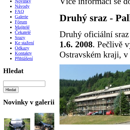
Více informací se d
Novinky
Návody
FAQ
Druhý sraz - Pa
Galerie
Fórum
Majitelé
Druhý oficiální sra
Čekatelé
Srazy
1.6. 2008
. Pečlivě 
Ke stažení
Odkazy
Ostravském kraji, v
Kontakty
Přihlášení
Hledat
Novinky v galerii