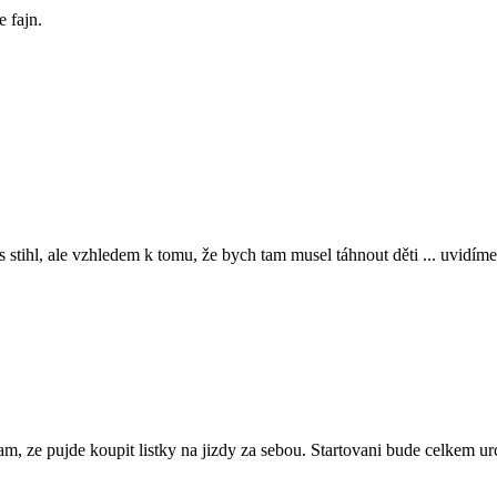
 fajn.
stihl, ale vzhledem k tomu, že bych tam musel táhnout děti ... uvidím
am, ze pujde koupit listky na jizdy za sebou. Startovani bude celkem ur