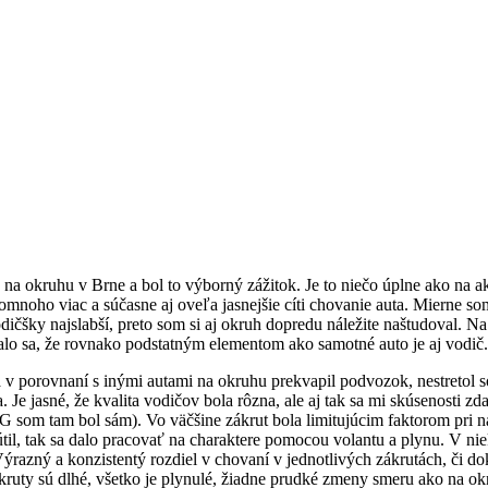
u na okruhu v Brne a bol to výborný zážitok. Je to niečo úplne ako na 
omnoho viac a súčasne aj oveľa jasnejšie cíti chovanie auta. Mierne som
ičšky najslabší, preto som si aj okruh dopredu náležite naštudoval. N
ázalo sa, že rovnako podstatným elementom ako samotné auto je aj vodič.
 v porovnaní s inými autami na okruhu prekvapil podvozok, nestretol so
 Je jasné, že kvalita vodičov bola rôzna, ale aj tak sa mi skúsenosti zd
 som tam bol sám). Vo väčšine zákrut bola limitujúcim faktorom pri ná
til, tak sa dalo pracovať na charaktere pomocou volantu a plynu. V ni
ýrazný a konzistentý rozdiel v chovaní v jednotlivých zákrutách, či d
kruty sú dlhé, všetko je plynulé, žiadne prudké zmeny smeru ako na okr