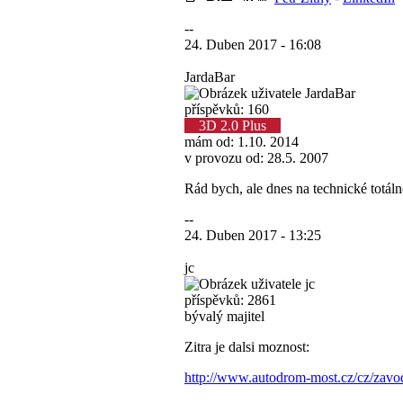
--
24. Duben 2017 - 16:08
JardaBar
příspěvků: 160
3D 2.0 Plus
mám od: 1.10. 2014
v provozu od: 28.5. 2007
Rád bych, ale dnes na technické totálně
--
24. Duben 2017 - 13:25
jc
příspěvků: 2861
bývalý majitel
Zitra je dalsi moznost:
http://www.autodrom-most.cz/cz/zavod