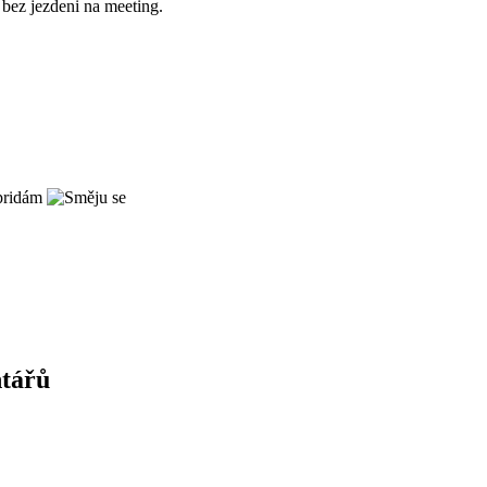
bez jezdeni na meeting.
 pridám
ntářů