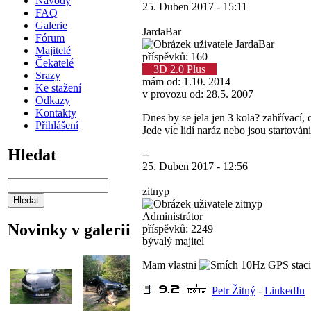
Návody
25. Duben 2017 - 15:11
FAQ
Galerie
JardaBar
Fórum
Majitelé
příspěvků: 160
Čekatelé
3D 2.0 Plus
Srazy
mám od: 1.10. 2014
Ke stažení
v provozu od: 28.5. 2007
Odkazy
Kontakty
Dnes by se jela jen 3 kola? zahřívací, 
Přihlášení
Jede víc lidí naráz nebo jsou startován
Hledat
--
25. Duben 2017 - 12:56
zitnyp
Administrátor
Novinky v galerii
příspěvků: 2249
bývalý majitel
Mam vlastni
10Hz GPS staci 
Petr Žitný
-
LinkedIn