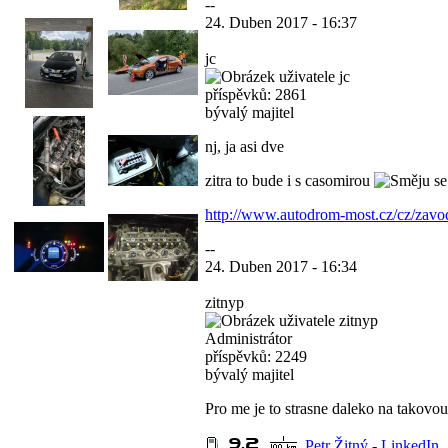
--
24. Duben 2017 - 16:37
jc
příspěvků: 2861
bývalý majitel
nj, ja asi dve
zitra to bude i s casomirou
http://www.autodrom-most.cz/cz/zavod
--
24. Duben 2017 - 16:34
zitnyp
Administrátor
příspěvků: 2249
bývalý majitel
Pro me je to strasne daleko na takovou 
Petr Žitný
-
LinkedIn