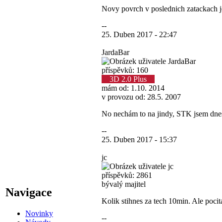
Novy povrch v poslednich zatackach je
--
25. Duben 2017 - 22:47
JardaBar
příspěvků: 160
3D 2.0 Plus
mám od: 1.10. 2014
v provozu od: 28.5. 2007
No nechám to na jindy, STK jsem dnes 
--
25. Duben 2017 - 15:37
jc
příspěvků: 2861
bývalý majitel
Navigace
Kolik stihnes za tech 10min. Ale pocit
Novinky
--