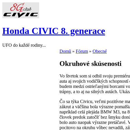
Honda CIVIC 8. generace
UFO do každé rodiny...
Domů
»
Fórum
»
Obecné
Okruhové skúsenosti
Vo štvrtok som si odbil svoju premiér
auta aj svojich vodičškých schopností 
budem medzi ostrieľanými borcami vod
trápny, a to aj na silných autách. Uk
Čo sa týka Civicu, veľmi pozitívne ma
zákrut a väčšina bola výrazne pomalšia.
napríklad celá plejáda BMW M3, na 8G
človek predok zatočíť bez šmyku donú
bolo auto naopak výrazne pretáčavé. V
pocitovo na okruhu vôbec nevadili, zá