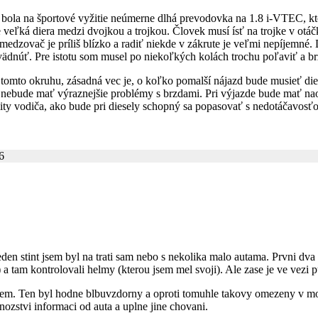
ola na športové vyžitie neúmerne dlhá prevodovka na 1.8 i-VTEC, ktor
e veľká diera medzi dvojkou a trojkou. Človek musí ísť na trojke v ot
bmedzovač je príliš blízko a radiť niekde v zákrute je veľmi nepíjemné
dnúť. Pre istotu som musel po niekoľkých kolách trochu poľaviť a brz
a tomto okruhu, zásadná vec je, o koľko pomalší nájazd bude musieť di
ež či nebude mať výraznejšie problémy s brzdami. Pri výjazde bude mať 
ity vodiča, ako bude pri diesely schopný sa popasovať s nedotáčavosťo
6
eden stint jsem byl na trati sam nebo s nekolika malo autama. Prvni dva s
 tam kontrolovali helmy (kterou jsem mel svoji). Ale zase je ve vezi p
vicem. Ten byl hodne blbuvzdorny a oproti tomuhle takovy omezeny v m
nozstvi informaci od auta a uplne jine chovani.