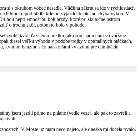
á si s okruhom vôbec nesadla. Väčšina zákrut sa ide v rýchlostiach
áčkach hlboko pod 5000, kde pri výjazdoch citeľne chýba výkon. V
. Druhou nepríjemnosťou boli brzdy, ktoré pri skutočne ostrom
diť o trochu skôr, potom to bolo v pohode.
esel zvoliť kvôli ťažšiemu predku (ako som spomenul vo väčšine
naopak diesel veľkú výhodu v podobe trojky v optimálnych otáčkach.
u, kým pri benzíne s čo najskoršími výjazdmi pre elimináciu
tinty jsem jezdil primo na pitlane (vedle veze), ale pak to zavreli a
ujcovali.
oznostech. V Moste uz mam neco najeto, ale dneska mi docela trvalo,