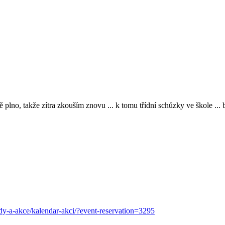
 plno, takže zítra zkouším znovu ... k tomu třídní schůzky ve škole ... 
y-a-akce/kalendar-akci/?event-reservation=3295