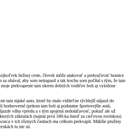
akejkoľvek bežnej ceste, človek môže atakovať a prekračovať hranice
 sa obával, aby som netrapasil a tak trochu som počítal s tým, že tam
a moje prekvapenie tam okrem dobrých vodičov boli aj vyložene
m tam nijaké auto, ktoré by malo viditeľne rýchlejší nájazd do
ali hodnoverné (pritom tam boli aj podstatne športovejšie autá,
jazde váha vpredu a s tým spojená nedotáčavosť, pokiaľ ale už
ektorých zákrutách (najmä prvá 180-ka hneď za cieľovou rovinkou)
okonca v ich rôznych častiach ma celkom prekvapil. Mäkšie pružiny
eskách tu nie sú.