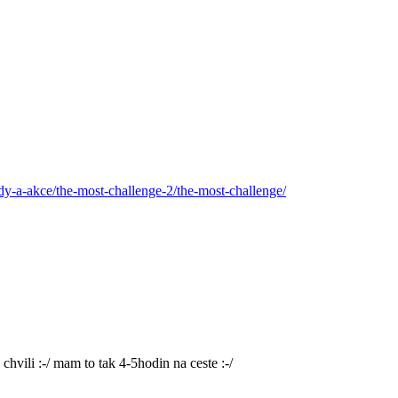
y-a-akce/the-most-challenge-2/the-most-challenge/
chvili :-/ mam to tak 4-5hodin na ceste :-/