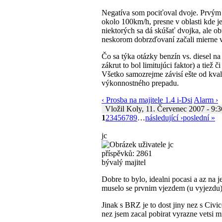
Negatíva som pociťoval dvoje. Prvým b
okolo 100km/h, presne v oblasti kde j
niektorých sa dá skúšať dvojka, ale o
neskorom dobrzďovaní začali mierne vä
Čo sa týka otázky benzín vs. diesel n
zákrut to bol limitujúci faktor) a ti
Všetko samozrejme závisí ešte od kval
výkonnostného prepadu.
‹ Prosba na majitele 1.4 i-Dsi
Alarm ›
Vložil Koly, 11. Červenec 2007 - 9:3
1
2
3
4
5
6
7
8
9
…
následující ›
poslední »
jc
příspěvků: 2861
bývalý majitel
Dobre to bylo, idealni pocasi a az na j
muselo se prvnim vjezdem (u vyjezdu) a
Jinak s BRZ je to dost jiny nez s Ci
nez jsem zacal pobirat vyrazne vetsi m