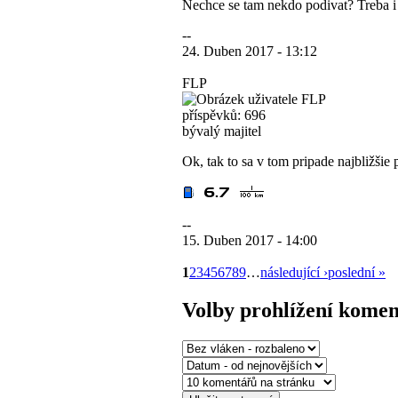
Nechce se tam nekdo podivat? Treba i 
--
24. Duben 2017 - 13:12
FLP
příspěvků: 696
bývalý majitel
Ok, tak to sa v tom pripade najbližšie
--
15. Duben 2017 - 14:00
1
2
3
4
5
6
7
8
9
…
následující ›
poslední »
Volby prohlížení kome