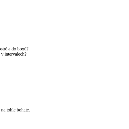
ostré a do boxů?
i v intervalech?
na tohle bohate.