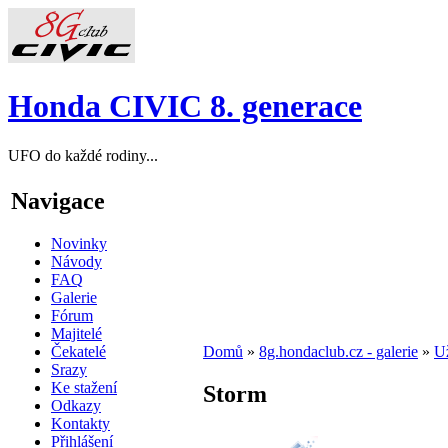
Honda CIVIC 8. generace
UFO do každé rodiny...
Navigace
Novinky
Návody
FAQ
Galerie
Fórum
Majitelé
Čekatelé
Domů
»
8g.hondaclub.cz - galerie
»
Už
Srazy
Ke stažení
Storm
Odkazy
Kontakty
Přihlášení