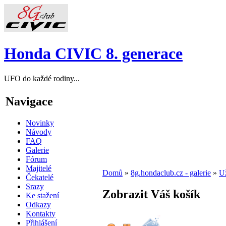
Honda CIVIC 8. generace
UFO do každé rodiny...
Navigace
Novinky
Návody
FAQ
Galerie
Fórum
Majitelé
Domů
»
8g.hondaclub.cz - galerie
»
Už
Čekatelé
Srazy
Zobrazit Váš košík
Ke stažení
Odkazy
Kontakty
Přihlášení