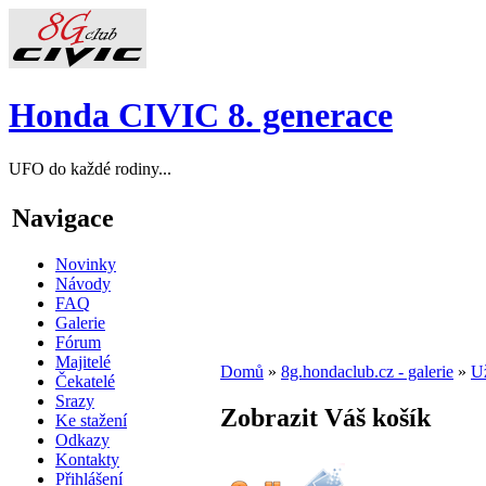
Honda CIVIC 8. generace
UFO do každé rodiny...
Navigace
Novinky
Návody
FAQ
Galerie
Fórum
Majitelé
Domů
»
8g.hondaclub.cz - galerie
»
Už
Čekatelé
Srazy
Zobrazit Váš košík
Ke stažení
Odkazy
Kontakty
Přihlášení