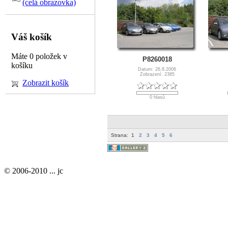
(celá obrazovka)
Váš košík
Máte 0 položek v
P8260018
košíku
Datum: 26.8.2006
Zobrazení: 2385
Zobrazit košík
0 hlasů
Strana:
1
2
3
4
5
6
© 2006-2010 ... jc