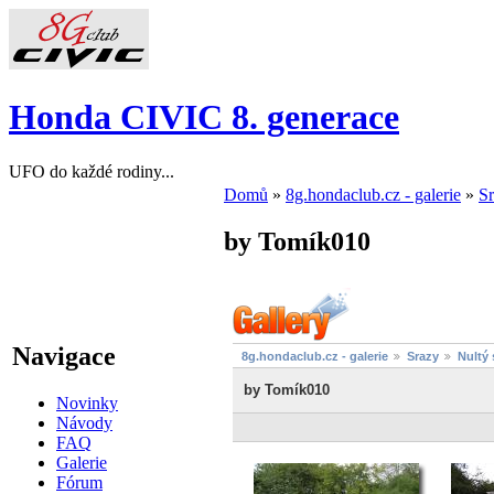
Honda CIVIC 8. generace
UFO do každé rodiny...
Domů
»
8g.hondaclub.cz - galerie
»
S
by Tomík010
Navigace
8g.hondaclub.cz - galerie
Srazy
Nultý 
by Tomík010
Novinky
Návody
FAQ
Galerie
Fórum