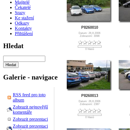
Majitelé
Čekatelé
Srazy
Ke stažení
Odkazy
P8260010
Kontakty
Přihlášení
Datum: 26.8.2006
Zobrazení: 3098
Hledat
0 hlasů
Galerie - navigace
RSS feed pro toto
P8260013
album
Datum: 26.8.2006
Zobrazení: 2387
Zobrazit nejnovější
komentáře
0 hlasů
Zobrazit prezentaci
Zobrazit prezentaci