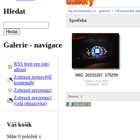
Hledat
8g.hondaclub.cz - galerie
Uživatelská al
Spotřeba
Galerie - navigace
RSS feed pro toto
album
IMG_20151107_175259
Zobrazit nejnovější
Datum: 8.11.2015
komentáře
Zobrazení: 1374
Zobrazit prezentaci
Strana:
1
Zobrazit prezentaci
(celá obrazovka)
Váš košík
Máte 0 položek v