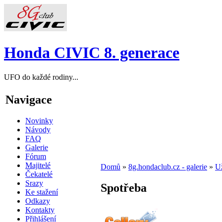
Honda CIVIC 8. generace
UFO do každé rodiny...
Navigace
Novinky
Návody
FAQ
Galerie
Fórum
Majitelé
Domů
»
8g.hondaclub.cz - galerie
»
Už
Čekatelé
Srazy
Spotřeba
Ke stažení
Odkazy
Kontakty
Přihlášení