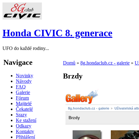
Honda CIVIC 8. generace
UFO do každé rodiny...
Navigace
Domů
»
8g.hondaclub.cz - galerie
»
Už
Brzdy
Novinky
Návody
FAQ
Galerie
Fórum
Majitelé
Čekatelé
8g.hondaclub.cz - galerie
Uživatelská al
Srazy
Brzdy
Ke stažení
Odkazy
Kontakty
Přihlášení