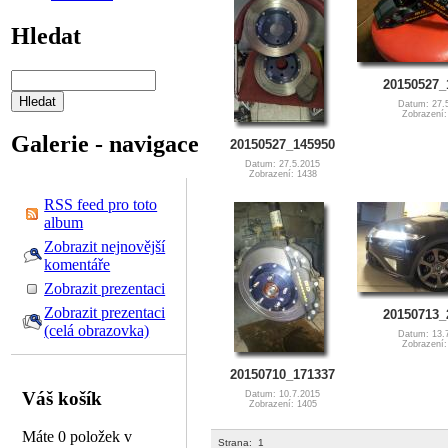
Hledat
20150527_
Datum: 27.
Zobrazení:
Galerie - navigace
20150527_145950
Datum: 27.5.2015
Zobrazení: 1438
RSS feed pro toto
album
Zobrazit nejnovější
komentáře
Zobrazit prezentaci
Zobrazit prezentaci
20150713_
(celá obrazovka)
Datum: 13.
Zobrazení:
20150710_171337
Váš košík
Datum: 10.7.2015
Zobrazení: 1405
Máte 0 položek v
Strana:
1