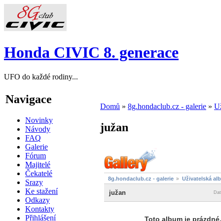
Honda CIVIC 8. generace
UFO do každé rodiny...
Navigace
Domů
»
8g.hondaclub.cz - galerie
»
Už
Novinky
južan
Návody
FAQ
Galerie
Fórum
Majitelé
Čekatelé
8g.hondaclub.cz - galerie
Uživatelská al
Srazy
Ke stažení
južan
Dat
Odkazy
Kontakty
Přihlášení
Toto album je prázdné