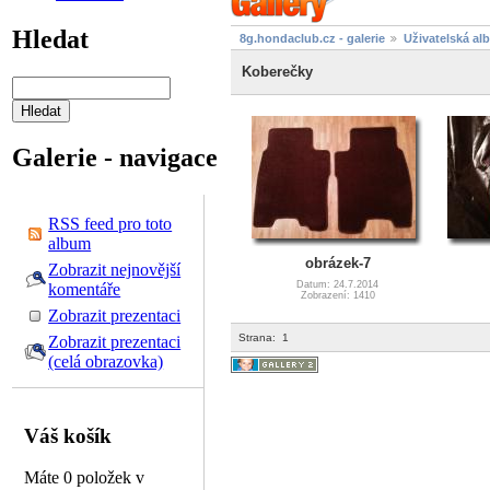
Hledat
8g.hondaclub.cz - galerie
Uživatelská al
Koberečky
Galerie - navigace
RSS feed pro toto
album
obrázek-7
Zobrazit nejnovější
Datum: 24.7.2014
komentáře
Zobrazení: 1410
Zobrazit prezentaci
Strana:
1
Zobrazit prezentaci
(celá obrazovka)
Váš košík
Máte 0 položek v