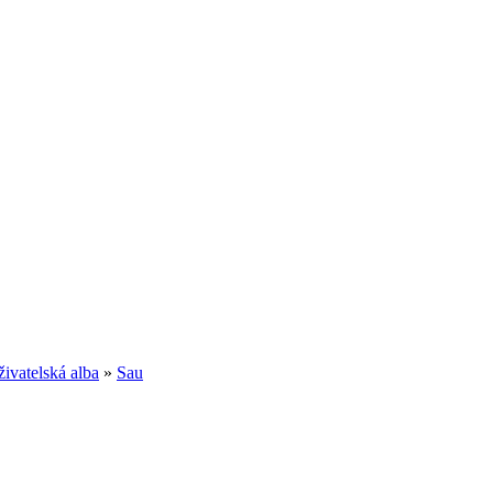
ivatelská alba
»
Sau