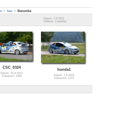
ba
Sau
Barumka
Datum: 1.9.2013
Velikost: 3 položky
CSC_0324
honda1
Datum: 31.8.2013
Datum: 1.9.2013
Zobrazení: 1284
Zobrazení: 1272