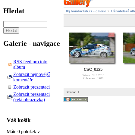
Hledat
8g.hondaclub.cz - galerie
Uživatelská al
Galerie - navigace
RSS feed pro toto
album
CSC_0325
Zobrazit nejnovější
Datum: 31.8.2013
Zobrazení: 1208
komentáře
Zobrazit prezentaci
Strana:
1
Zobrazit prezentaci
(celá obrazovka)
Váš košík
Máte 0 položek v