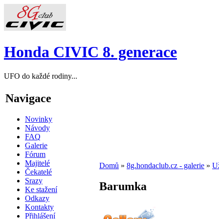
Honda CIVIC 8. generace
UFO do každé rodiny...
Navigace
Novinky
Návody
FAQ
Galerie
Fórum
Majitelé
Domů
»
8g.hondaclub.cz - galerie
»
Už
Čekatelé
Srazy
Barumka
Ke stažení
Odkazy
Kontakty
Přihlášení