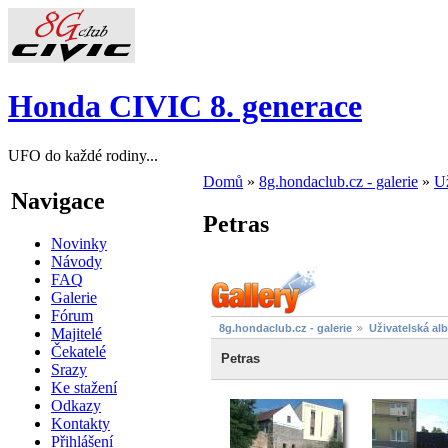
Honda CIVIC 8. generace
UFO do každé rodiny...
Domů
»
8g.hondaclub.cz - galerie
»
Už
Navigace
Petras
Novinky
Návody
FAQ
Galerie
Fórum
8g.hondaclub.cz - galerie
Uživatelská al
Majitelé
Čekatelé
Petras
Srazy
Ke stažení
Odkazy
Kontakty
Přihlášení