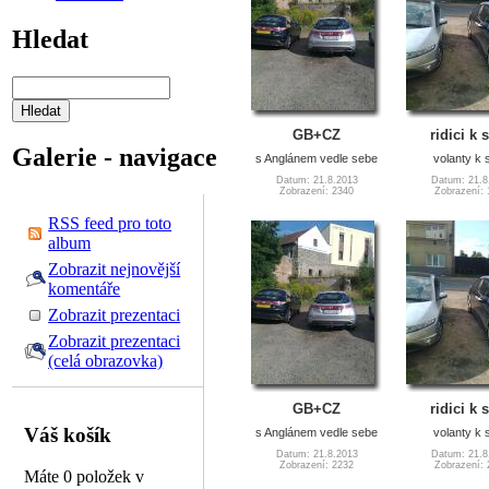
Hledat
GB+CZ
ridici k 
Galerie - navigace
s Anglánem vedle sebe
volanty k 
Datum: 21.8.2013
Datum: 21.8
Zobrazení: 2340
Zobrazení: 
RSS feed pro toto
album
Zobrazit nejnovější
komentáře
Zobrazit prezentaci
Zobrazit prezentaci
(celá obrazovka)
GB+CZ
ridici k 
Váš košík
s Anglánem vedle sebe
volanty k 
Datum: 21.8.2013
Datum: 21.8
Zobrazení: 2232
Zobrazení: 
Máte 0 položek v