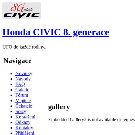
Honda CIVIC 8. generace
UFO do každé rodiny...
Navigace
Novinky
Návody
FAQ
Galerie
Fórum
Majitelé
gallery
Čekatelé
Srazy
Ke stažení
Embedded Gallery2 is not available or reques
Odkazy
Kontakty
Přihlášení