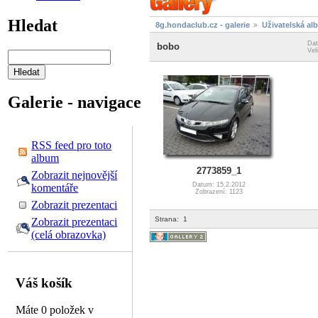
Hledat
8g.hondaclub.cz - galerie
Uživatelská al
Dat
bobo
Vel
Galerie - navigace
RSS feed pro toto
album
2773859_1
Zobrazit nejnovější
Datum: 15.2.2012
komentáře
Zobrazení: 1123
Zobrazit prezentaci
Strana:
1
Zobrazit prezentaci
(celá obrazovka)
Váš košík
Máte 0 položek v