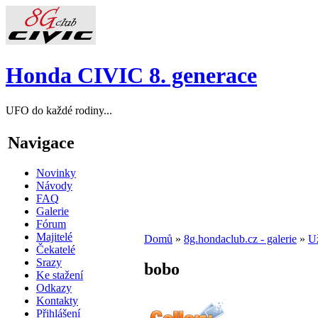
Honda CIVIC 8. generace
UFO do každé rodiny...
Navigace
Novinky
Návody
FAQ
Galerie
Fórum
Majitelé
Domů
»
8g.hondaclub.cz - galerie
»
Už
Čekatelé
Srazy
bobo
Ke stažení
Odkazy
Kontakty
Přihlášení