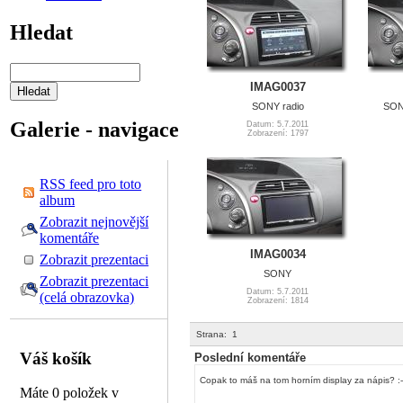
Hledat
IMAG0037
SONY radio
SON
Galerie - navigace
Datum: 5.7.2011
Zobrazení: 1797
RSS feed pro toto
album
Zobrazit nejnovější
komentáře
IMAG0034
Zobrazit prezentaci
SONY
Zobrazit prezentaci
Datum: 5.7.2011
(celá obrazovka)
Zobrazení: 1814
Strana:
1
Váš košík
Poslední komentáře
Copak to máš na tom horním display za nápis? :-
Máte 0 položek v