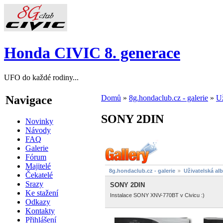
Honda CIVIC 8. generace
UFO do každé rodiny...
Navigace
Domů
»
8g.hondaclub.cz - galerie
»
Už
SONY 2DIN
Novinky
Návody
FAQ
Galerie
Fórum
Majitelé
8g.hondaclub.cz - galerie
Uživatelská al
Čekatelé
Srazy
SONY 2DIN
Ke stažení
Instalace SONY XNV-770BT v Civicu :)
Odkazy
Kontakty
Přihlášení