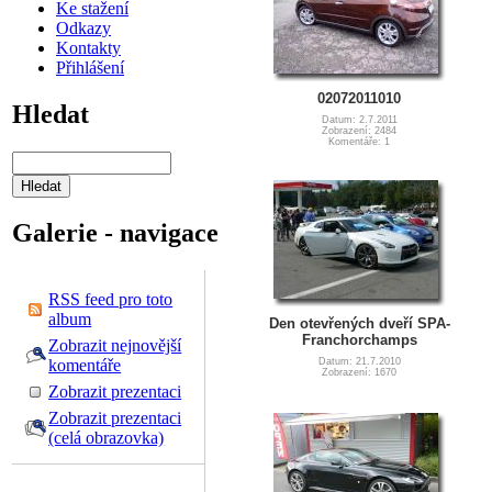
Ke stažení
Odkazy
Kontakty
Přihlášení
02072011010
Hledat
Datum: 2.7.2011
Zobrazení: 2484
Komentáře: 1
Galerie - navigace
RSS feed pro toto
album
Den otevřených dveří SPA-
Franchorchamps
Zobrazit nejnovější
komentáře
Datum: 21.7.2010
Zobrazení: 1670
Zobrazit prezentaci
Zobrazit prezentaci
(celá obrazovka)