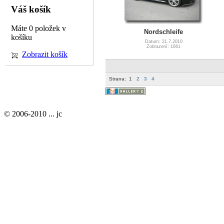
Váš košík
Máte 0 položek v
Nordschleife
košíku
Datum: 21.7.2010
Zobrazení: 1661
Zobrazit košík
Strana:
1
2
3
4
© 2006-2010 ... jc