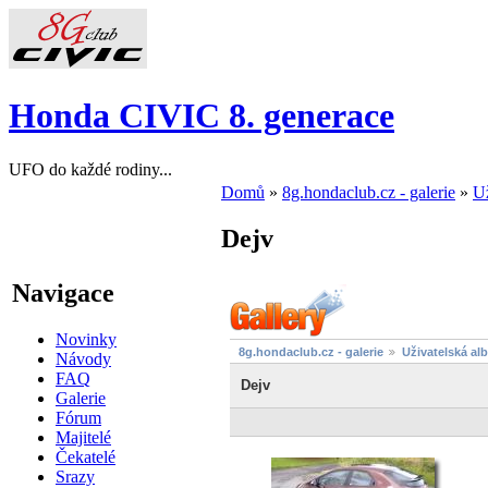
Honda CIVIC 8. generace
UFO do každé rodiny...
Domů
»
8g.hondaclub.cz - galerie
»
Už
Dejv
Navigace
Novinky
8g.hondaclub.cz - galerie
Uživatelská al
Návody
FAQ
Dejv
Galerie
Fórum
Majitelé
Čekatelé
Srazy