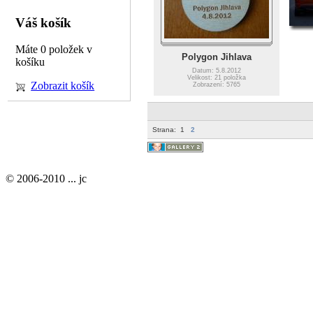
Váš košík
Máte 0 položek v
Polygon Jihlava
košíku
Datum: 5.8.2012
Velikost: 21 položka
Zobrazit košík
Zobrazení: 5765
Strana:
1
2
© 2006-2010 ... jc