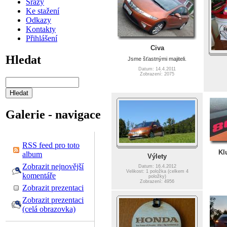
Srazy
Ke stažení
Odkazy
Kontakty
Přihlášení
Civa
Hledat
Jsme šťastnými majiteli.
Datum: 14.4.2011
Zobrazení: 2075
Galerie - navigace
RSS feed pro toto
Kl
album
Výlety
Zobrazit nejnovější
Datum: 16.4.2012
Velikost: 1 položka (celkem 4
komentáře
položky)
Zobrazení: 4956
Zobrazit prezentaci
Zobrazit prezentaci
(celá obrazovka)