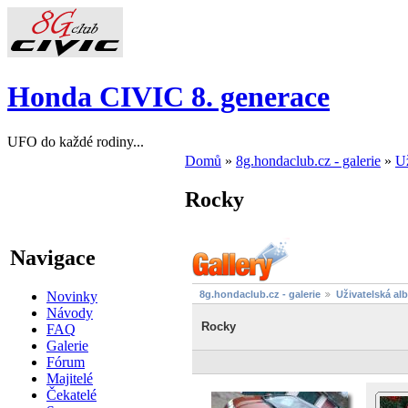
Honda CIVIC 8. generace
UFO do každé rodiny...
Domů
»
8g.hondaclub.cz - galerie
»
Už
Rocky
Navigace
Novinky
8g.hondaclub.cz - galerie
Uživatelská al
Návody
Rocky
FAQ
Galerie
Fórum
Majitelé
Čekatelé