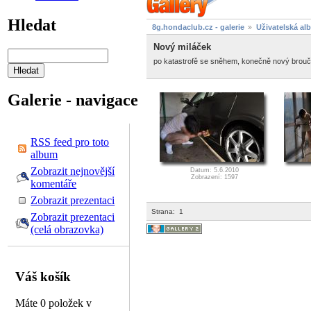
Hledat
8g.hondaclub.cz - galerie
Uživatelská al
Nový miláček
po katastrofě se sněhem, konečně nový brouč
Galerie - navigace
RSS feed pro toto
album
Zobrazit nejnovější
Datum: 5.6.2010
Zobrazení: 1597
komentáře
Zobrazit prezentaci
Strana:
1
Zobrazit prezentaci
(celá obrazovka)
Váš košík
Máte 0 položek v