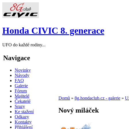
Honda CIVIC 8. generace
UFO do každé rodiny...
Navigace
Novinky
Návody
FAQ
Galerie
Fórum
Majitelé
Domů
»
8g.hondaclub.cz - galerie
»
Už
Čekatelé
Srazy
Nový miláček
Ke stažení
Odkazy
Kontakty
Přihlášení