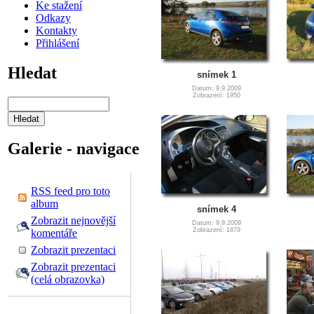
Ke stažení
Odkazy
Kontakty
Přihlášení
Hledat
snímek 1
Datum: 9.9.2009
Zobrazení: 1950
Galerie - navigace
RSS feed pro toto
album
snímek 4
Zobrazit nejnovější
Datum: 9.9.2009
Zobrazení: 1879
komentáře
Zobrazit prezentaci
Zobrazit prezentaci
(celá obrazovka)