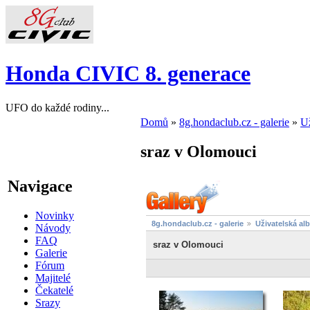
Honda CIVIC 8. generace
UFO do každé rodiny...
Domů
»
8g.hondaclub.cz - galerie
»
Už
sraz v Olomouci
Navigace
Novinky
8g.hondaclub.cz - galerie
Uživatelská al
Návody
FAQ
sraz v Olomouci
Galerie
Fórum
Majitelé
Čekatelé
Srazy