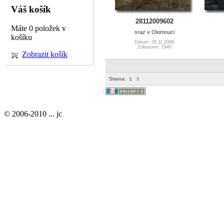
Váš košík
28112009602
Máte 0 položek v
sraz v Olomouci
košíku
Datum: 28.11.2009
Zobrazení: 1940
Zobrazit košík
Strana:
1
2
© 2006-2010 ... jc