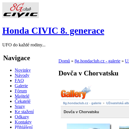
Honda CIVIC 8. generace
UFO do každé rodiny...
Navigace
Domů
»
8g.hondaclub.cz - galerie
»
Už
Novinky
Dovča v Chorvatsku
Návody
FAQ
Galerie
Fórum
Majitelé
Čekatelé
8g.hondaclub.cz - galerie
Uživatelská al
Srazy
Ke stažení
Dovča v Chorvatsku
Odkazy
Kontakty
Přihlášení