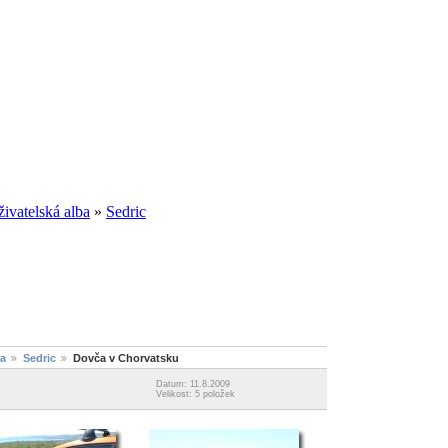
ivatelská alba
»
Sedric
ba
Sedric
Dovča v Chorvatsku
Datum: 11.8.2009
Velikost: 5 položek