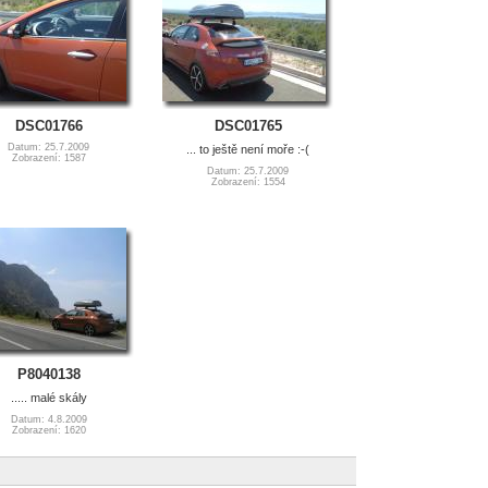
DSC01766
DSC01765
Datum: 25.7.2009
... to ještě není moře :-(
Zobrazení: 1587
Datum: 25.7.2009
Zobrazení: 1554
P8040138
..... malé skály
Datum: 4.8.2009
Zobrazení: 1620