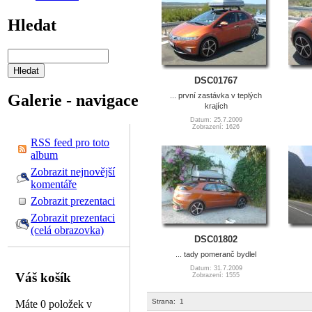
Hledat
DSC01767
... první zastávka v teplých
Galerie - navigace
krajích
Datum: 25.7.2009
Zobrazení: 1626
RSS feed pro toto
album
Zobrazit nejnovější
komentáře
Zobrazit prezentaci
Zobrazit prezentaci
(celá obrazovka)
DSC01802
... tady pomeranč bydlel
Datum: 31.7.2009
Váš košík
Zobrazení: 1555
Strana:
1
Máte 0 položek v