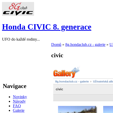
Honda CIVIC 8. generace
UFO do každé rodiny...
Domů
»
8g.hondaclub.cz - galerie
»
Už
civic
8g.hondaclub.cz - galerie
Uživatelská al
Navigace
civic
Novinky
Návody
FAQ
Galerie