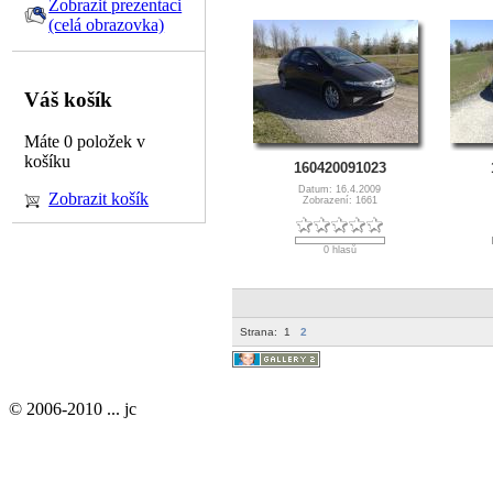
Zobrazit prezentaci
(celá obrazovka)
Váš košík
Máte 0 položek v
košíku
160420091023
Datum: 16.4.2009
Zobrazit košík
Zobrazení: 1661
0 hlasů
Strana:
1
2
© 2006-2010 ... jc