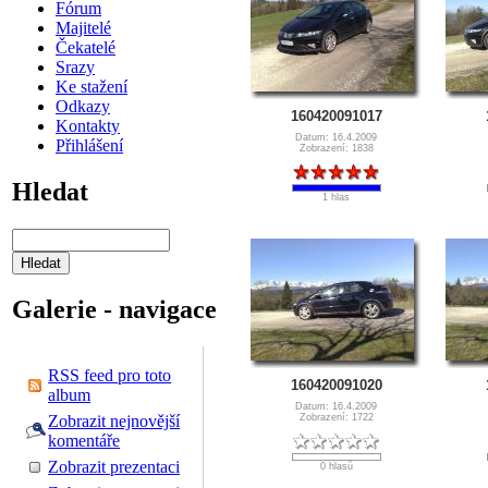
Fórum
Majitelé
Čekatelé
Srazy
Ke stažení
Odkazy
160420091017
Kontakty
Datum: 16.4.2009
Přihlášení
Zobrazení: 1838
Hledat
1 hlas
Galerie - navigace
RSS feed pro toto
160420091020
album
Datum: 16.4.2009
Zobrazit nejnovější
Zobrazení: 1722
komentáře
Zobrazit prezentaci
0 hlasů