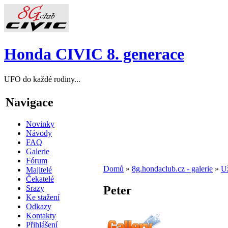
Honda CIVIC 8. generace
UFO do každé rodiny...
Navigace
Novinky
Návody
FAQ
Galerie
Fórum
Domů
»
8g.hondaclub.cz - galerie
»
Už
Majitelé
Čekatelé
Srazy
Peter
Ke stažení
Odkazy
Kontakty
Přihlášení