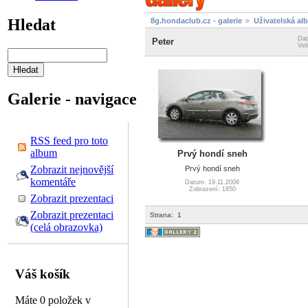
Hledat
8g.hondaclub.cz - galerie
Uživatelská al
Dat
Peter
Vel
Galerie - navigace
RSS feed pro toto
album
Prvý hondí sneh
Zobrazit nejnovější
Prvý hondí sneh
komentáře
Datum: 19.11.2008
Zobrazení: 1850
Zobrazit prezentaci
Zobrazit prezentaci
Strana:
1
(celá obrazovka)
Váš košík
Máte 0 položek v