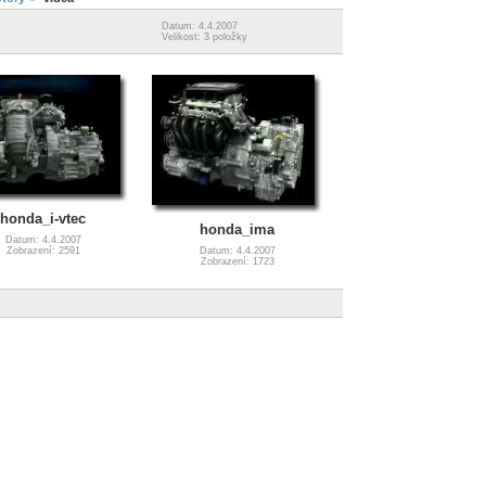
Datum: 4.4.2007
Velikost: 3 položky
honda_i-vtec
honda_ima
Datum: 4.4.2007
Zobrazení: 2591
Datum: 4.4.2007
Zobrazení: 1723