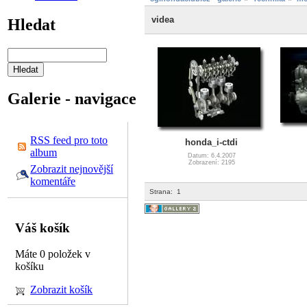
videa
Hledat
Galerie - navigace
RSS feed pro toto
honda_i-ctdi
album
Datum: 6.4.2007
Zobrazení: 2195
Zobrazit nejnovější
komentáře
Strana:
1
Váš košík
Máte 0 položek v
košíku
Zobrazit košík