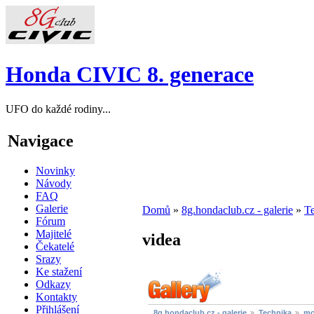
Honda CIVIC 8. generace
UFO do každé rodiny...
Navigace
Novinky
Návody
FAQ
Galerie
Domů
»
8g.hondaclub.cz - galerie
»
T
Fórum
Majitelé
videa
Čekatelé
Srazy
Ke stažení
Odkazy
Kontakty
Přihlášení
8g.hondaclub.cz - galerie
Technika
mo