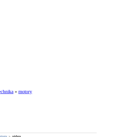
echnika
»
motory
tory
videa