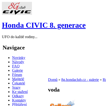
Honda CIVIC 8. generace
UFO do každé rodiny...
Navigace
Novinky
Návody
FAQ
Galerie
Fórum
Majitelé
Domů
»
8g.hondaclub.cz - galerie
»
R
Čekatelé
Srazy
voda
Ke stažení
Odkazy
Kontakty
Přihlášení