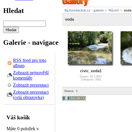
Hledat
8g.hondaclub.cz - galerie
Různé
voda
voda
Galerie - navigace
RSS feed pro toto
album
civic_voda1
Zobrazit nejnovější
Datum: 20.3.2007
komentáře
Zobrazení: 2441
Zobrazit prezentaci
Strana:
1
Zobrazit prezentaci
(celá obrazovka)
Váš košík
Máte 0 položek v