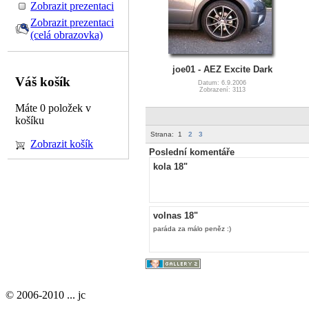
Zobrazit prezentaci
Zobrazit prezentaci
(celá obrazovka)
joe01 - AEZ Excite Dark
Váš košík
Datum: 6.9.2006
Zobrazení: 3113
Máte 0 položek v
košíku
Strana:
1
2
3
Zobrazit košík
Poslední komentáře
kola 18"
volnas 18"
paráda za málo peněz :)
© 2006-2010 ... jc