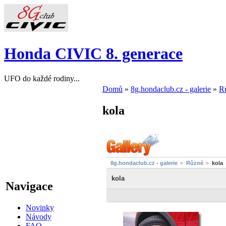
Honda CIVIC 8. generace
UFO do každé rodiny...
Domů
»
8g.hondaclub.cz - galerie
»
R
kola
8g.hondaclub.cz - galerie
Různé
kola
kola
Navigace
Novinky
Návody
FAQ