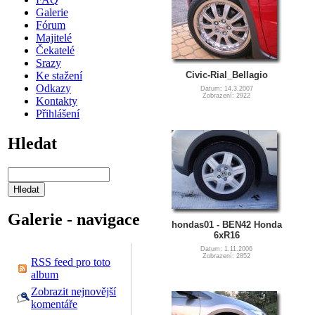
Galerie
Fórum
Majitelé
Čekatelé
Srazy
Civic-Rial_Bellagio
Ke stažení
Odkazy
Datum: 14.3.2007
Zobrazení: 2922
Kontakty
Přihlášení
Hledat
Galerie - navigace
hondas01 - BEN42 Honda
6xR16
Datum: 1.11.2006
Zobrazení: 2852
RSS feed pro toto
album
Zobrazit nejnovější
komentáře