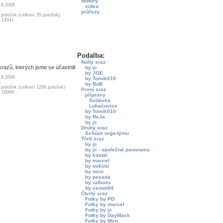
motory
.8.2006
videa
c
průřezy
8 položek (celkem 35 položek)
: 14041
Podalba:
Nultý sraz
srazů, kterých jsme se účastnili
by jc
by JOE
.8.2006
by Tomík010
c
by BoB
6 položek (celkem 1288 položek)
První sraz
: 16068
přípravy
Svitávka
Luhačovice
by Tomík010
by ReJa
by jc
Druhý sraz
Schůze orga-týmu
Třetí sraz
by jc
by jc - společné panorama
by kostal
by marcel
by mikimi
by miro
by pesada
by ralboss
by xenon04
Čtvrtý sraz
Fotky by PD
Fotky by marcel
Fotky by jc
Fotky by DayMack
Fotky by Miro