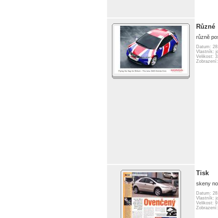
Různé
různě po
Datum: 28
Vlastník: j
Velikost: 
Zobrazení
Tisk
skeny no
Datum: 28
Vlastník: j
Velikost: 
Zobrazení