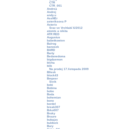
CTR
CTR_001
Andrea
Andrej
andy.u
AssNEr
asteriksova P
Asterix
Sraz ve Vrchlabí 6/2012
atomts a nikita
ATR RED
Augustus
babetkowien
Balrog
banosek
BARD
Barty
Bedanedoma
bigdaemon
blcha
blik
Na prodej 17.listopadu 2009
Bllesk
block43
Bmpeer
Sivik
bobi
Bobina
bobo
Boda
bohemian
bono
bordel
break307
Brko007
Bruky
Bruure
bubajzs
buldock
Bury