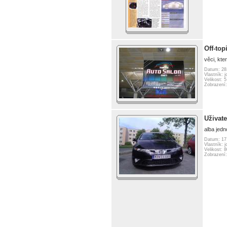
Off-top
věci, kte
Datum: 28
Vlastník: j
Velikost: 
Zobrazení:
Uživate
alba jedn
Datum: 17
Vlastník: j
Velikost: 
Zobrazení