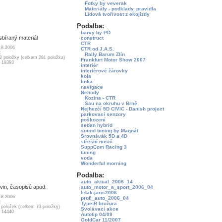
Fotky by veverak
Materiály - podklady, pravidla
Lidová tvořivost z ekojízdy
Podalba:
barvy by PD
sbíraný materiál
construct
CTR
.8.2006
CTR od J.A.S.
c
Rally Barum Zlín
32 položky (celkem 281 položka)
Frankfurt Motor Show 2007
: 19393
interiér
interiérové žárovky
kola
linka
navigace
Nehody
Kozina - CTR
Sau na okruhu v Brně
Nejhezčí 5D CIVIC - Danish project
parkovací senzory
poškození
sedan hybrid
sound tuning by Magnát
Srovnávák 5D a 4D
střešní nosič
SuppCom Racing 3
tuning
voda
Wonderful morning
Podalba:
auto_aktual_2006_14
vin, časopisů apod.
auto_motor_a_sport_2006_04
letak-jaro-2006
.8.2006
profi_auto_2006_04
c
Type-R brožura
9 položek (celkem 73 položky)
Svolávací akce
: 14440
Autotip 04/09
GoldCar 11/2007