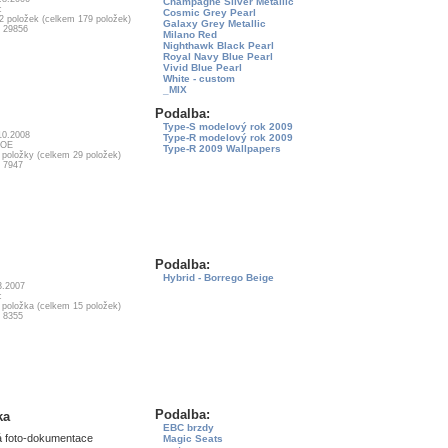
Champagne Silver Metallic
c
Cosmic Grey Pearl
12 položek (celkem 179 položek)
Galaxy Grey Metallic
: 29856
Milano Red
Nighthawk Black Pearl
Royal Navy Blue Pearl
Vivid Blue Pearl
White - custom
_MIX
Podalba:
Type-S modelový rok 2009
10.2008
Type-R modelový rok 2009
JOE
Type-R 2009 Wallpapers
3 položky (celkem 29 položek)
: 7947
Podalba:
Hybrid - Borrego Beige
3.2007
c
1 položka (celkem 15 položek)
: 8355
Podalba:
ka
EBC brzdy
á foto-dokumentace
Magic Seats