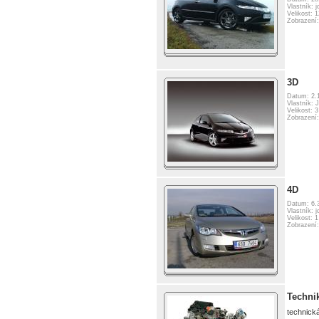
Vlastník: j
Velikost: 
Zobrazení
3D
Datum: 2.
Vlastník: 
Velikost: 
Zobrazení
4D
Datum: 6.
Vlastník: j
Velikost: 
Zobrazení
Techni
technick