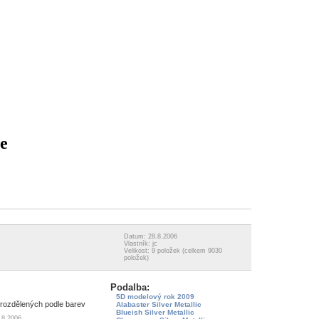
ie
Datum: 28.8.2006
Vlastník: jc
Velikost: 9 položek (celkem 9030
položek)
Podalba:
5D modelový rok 2009
 rozdělených podle barev
Alabaster Silver Metallic
Blueish Silver Metallic
.8.2006