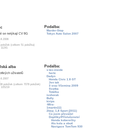
Podalba:
ic
Marder-Stop
ré se netýkají CV 8G
Tokyo Auto Salon 2007
.8.2006
c
5 položek (celkem 51 položka)
 11241
Podalba:
lská alba
v-tec-inside
otlivých uživatelů
hertz
Dadyn
.6.2007
Honda Civic 1.8 GT
c
Jen tak
808 položek (celkem 7078 položek)
3 sraz Všemina 2009
: 105219
Svatba
Totálka
ivohorak
Bully
kirips
-Míra-
1martin111
2bep; 1,8 Sport (2011)
Co jsem převážel
Doplňky/Příslušenství
Honda koberečky
Alu kola a obutí
Navigace TomTom 930