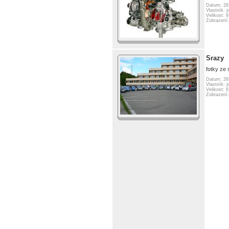
Datum: 28
Vlastník: j
Velikost: 
Zobrazení
Srazy
fotky ze 
Datum: 28
Vlastník: j
Velikost: 
Zobrazení