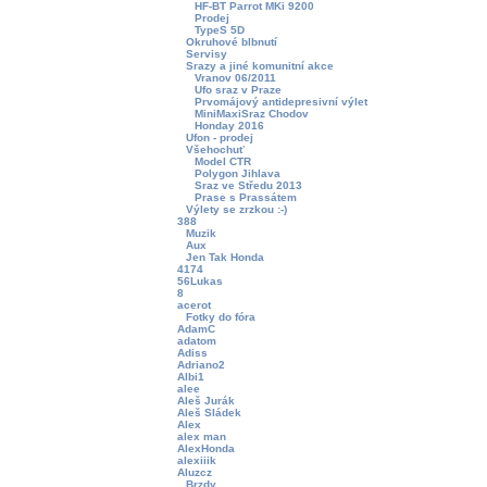
HF-BT Parrot MKi 9200
Prodej
TypeS 5D
Okruhové blbnutí
Servisy
Srazy a jiné komunitní akce
Vranov 06/2011
Ufo sraz v Praze
Prvomájový antidepresivní výlet
MiniMaxiSraz Chodov
Honday 2016
Ufon - prodej
Všehochuť
Model CTR
Polygon Jihlava
Sraz ve Středu 2013
Prase s Prassátem
Výlety se zrzkou :-)
388
Muzik
Aux
Jen Tak Honda
4174
56Lukas
8
acerot
Fotky do fóra
AdamC
adatom
Adiss
Adriano2
Albi1
alee
Aleš Jurák
Aleš Sládek
Alex
alex man
AlexHonda
alexiiik
Aluzcz
Brzdy