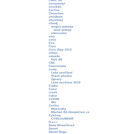
Cako_SK
cernymotyl
cervik81
CerVus
Choochoo
chrudosh
chyshney
cibadj
mugen powaaa
nové polepy
intercooler
ciky
cimo
číra
Civic
Civic-Alpy 2012
cl0wn
cmurda
folie 4D
CNC
Concionator
conty
Letní osvěžení
Právě přistálo
Úpravy
Letní osvěžení 2019
Cooler
Coxxi
crash
cukor
cvaldik
Mix
Cvička
Momentky
Mácháč 8G.HondaCivic.cz
Cyklista
CY8GCivMAGR
D.a.l.i
Dana Němečková
Daniel
Daniel Buga